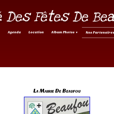
 Des Fêtes De Be
Agenda
Location
Album Photos
Nos Partenaire
▼
▼
La Mairie De Beaufou