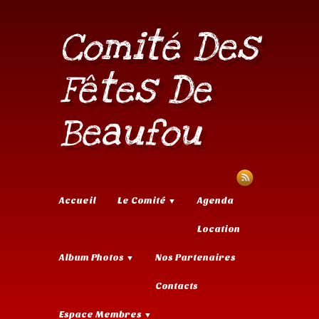
Comité Des
Fêtes De
Beaufou
Accueil
Le Comité
Agenda
▼
Location
Album Photos
Nos Partenaires
▼
Contacts
Espace Membres
▼